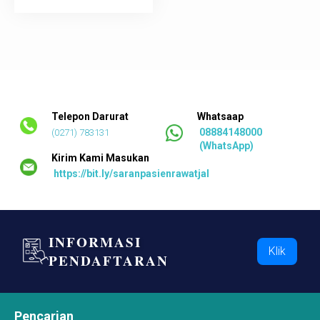
TANYA KAMI
SARAN
Telepon Darurat
Whatsaap
08884148000
(0271) 783131
(WhatsApp)
Kirim Kami Masukan
https://bit.ly/saranpasienrawatjalan
INFORMASI
Klik
PENDAFTARAN
Pencarian