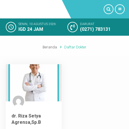
SENIN, 10 AGUSTUS 2026
DARURAT
IGD 24 JAM
(0271) 783131
PROFIL
Beranda
Daftar Dokter
LAYANAN KAMI
FASILITAS RUMAH SAKIT
KAMAR RAWAT INAP
KEGIATAN RUMAH SAKIT
KESAN PELANGGAN
dr. Riza Setya
Agrensa,Sp.B
SOSIAL MEDIA