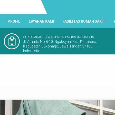
PROFIL
LAYANAN KAMI
FASILITAS RUMAH SAKIT
SUKOHARJO, JAWA TENGAH 57165, INDONESIA
Jl. Amarta No.8-10, Ngabeyan, Kec. Kartasura,
Kabupaten Sukoharjo, Jawa Tengah 57165,
Indonesia