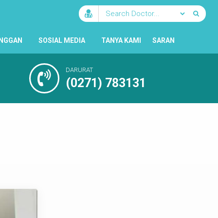
ANGGAN
SOSIAL MEDIA
TANYA KAMI
SARAN
DARURAT
(0271) 783131