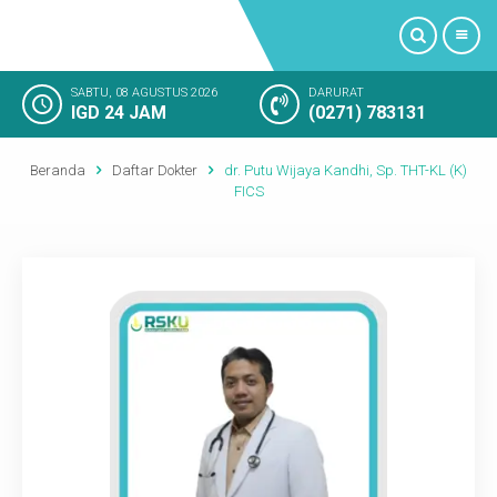
SABTU, 08 AGUSTUS 2026
DARURAT
IGD 24 JAM
(0271) 783131
PROFIL
Beranda
Daftar Dokter
dr. Putu Wijaya Kandhi, Sp. THT-KL (K)
LAYANAN KAMI
FICS
FASILITAS RUMAH SAKIT
KAMAR RAWAT INAP
KEGIATAN RUMAH SAKIT
KESAN PELANGGAN
SOSIAL MEDIA