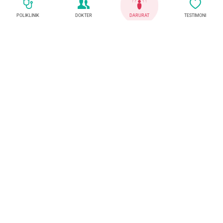
POLIKLINIK
DOKTER
DARURAT
TESTIMONI
Telepon Darurat
Whatsaap
08884148000
(0271) 783131
(WhatsApp)
Kirim Kami Masukan