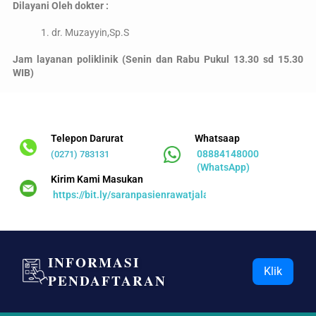
Dilayani Oleh dokter :
TANYA KAMI
1. dr. Muzayyin,Sp.S
Jam layanan poliklinik (Senin dan Rabu Pukul 13.30 sd 15.30
SARAN
WIB)
Telepon Darurat
Whatsaap
08884148000
(0271) 783131
(WhatsApp)
Kirim Kami Masukan
https://bit.ly/saranpasienrawatjalan
INFORMASI
Klik
PENDAFTARAN