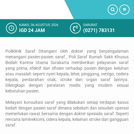
KAMIS, 06 AGUSTUS 2026
DARURAT
IGD 24 JAM
(0271) 783131
PROFIL
LAYANAN KAMI
Poliklinik Saraf Ditangani oleh dokter yang berpengalaman
menangani pasien-pasien saraf , Poli Saraf Rumah Sakit Khusus
Bedah Karima Utama Surakarta memberikan pelayanan saraf
FASILITAS RUMAH SAKIT
yang prima, efektif dan efisien terhadap pasien dengan keluhan
atau masalah seperti nyeri kepala, leher, pinggang, vertigo, cedera
kepala, perdarahan otak, stroke dan organ saraf lainnya.
KAMAR RAWAT INAP
Dilengkapi dengan peralatan medis yang modern sesuai
kebutuhan pasien.
KEGIATAN RUMAH SAKIT
Melayani konsultasi saraf yang dilakukan setiap terdapat kasus
bedah dengan pasien saraf dimana sebelum dan sesudah operasi
KESAN PELANGGAN
memerlukan rawat bersama dengan dokter spesialis saraf. Seperti
rencana laminektomi, cidera kepala, kelainan stroke dan gangguan
saraf.
SOSIAL MEDIA