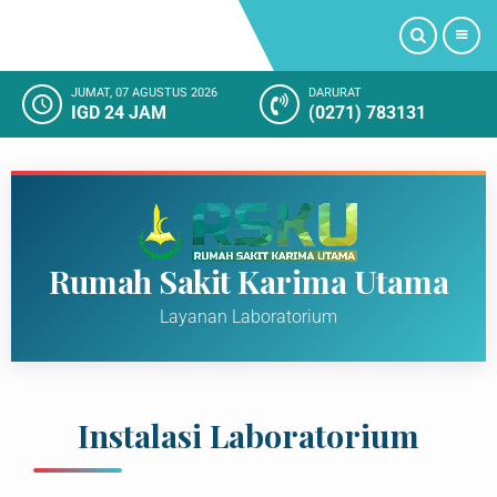
JUMAT, 07 AGUSTUS 2026
DARURAT
IGD 24 JAM
(0271) 783131
PROFIL
LAYANAN KAMI
FASILITAS RUMAH SAKIT
Rumah Sakit Karima Utama
KAMAR RAWAT INAP
Layanan Laboratorium
KEGIATAN RUMAH SAKIT
KESAN PELANGGAN
Instalasi Laboratorium
SOSIAL MEDIA