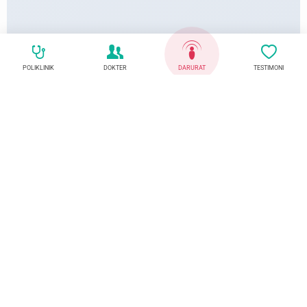
POLIKLINIK
DOKTER
DARURAT
TESTIMONI
Telepon Darurat
Whatsaap