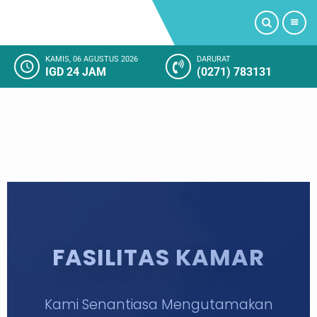
KAMIS, 06 AGUSTUS 2026
DARURAT
IGD 24 JAM
(0271) 783131
PROFIL
LAYANAN KAMI
FASILITAS RUMAH SAKIT
KAMAR RAWAT INAP
KEGIATAN RUMAH SAKIT
FASILITAS KAMAR
KESAN PELANGGAN
Kami Senantiasa Mengutamakan
SOSIAL MEDIA