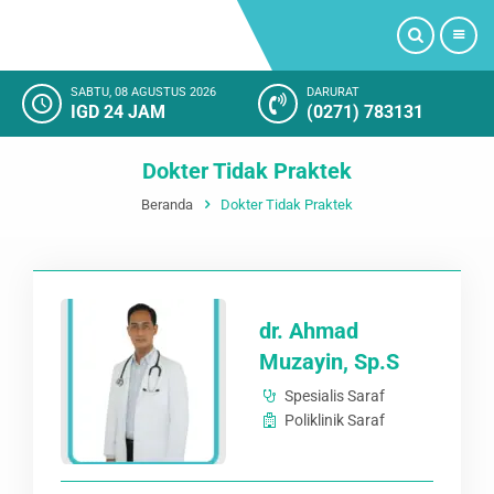
SABTU, 08 AGUSTUS 2026
DARURAT
IGD 24 JAM
(0271) 783131
PROFIL
Dokter Tidak Praktek
LAYANAN KAMI
Beranda
Dokter Tidak Praktek
FASILITAS RUMAH SAKIT
KAMAR RAWAT INAP
dr. Ahmad
Muzayin, Sp.S
KEGIATAN RUMAH SAKIT
Spesialis Saraf
KESAN PELANGGAN
Poliklinik Saraf
SOSIAL MEDIA