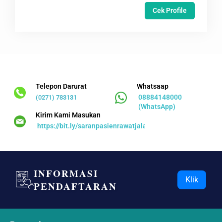
Cek Profile
TANYA KAMI
SARAN
Telepon Darurat
Whatsaap
08884148000
(0271) 783131
(WhatsApp)
Kirim Kami Masukan
https://bit.ly/saranpasienrawatjalan
INFORMASI
Klik
PENDAFTARAN