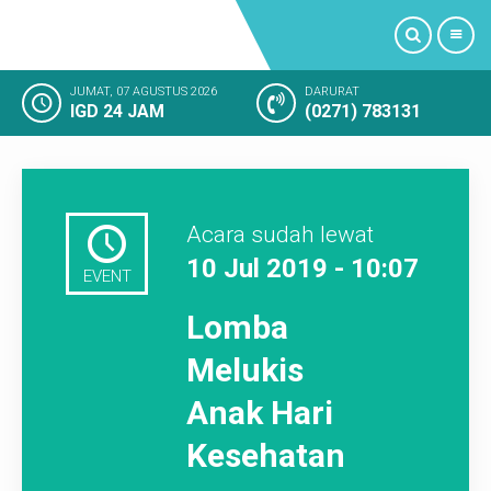
JUMAT, 07 AGUSTUS 2026
DARURAT
IGD 24 JAM
(0271) 783131
PROFIL
LAYANAN KAMI
Acara sudah lewat
FASILITAS RUMAH SAKIT
10 Jul 2019 - 10:07
EVENT
KAMAR RAWAT INAP
Lomba
KEGIATAN RUMAH SAKIT
Melukis
Anak Hari
KESAN PELANGGAN
Kesehatan
SOSIAL MEDIA