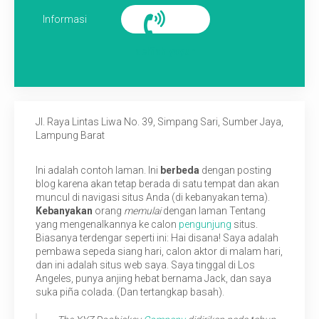
Informasi
TANYA KAMI
selfish yayun
SARAN
Jl. Raya Lintas Liwa No. 39, Simpang Sari, Sumber Jaya,
Lampung Barat
Ini adalah contoh laman. Ini
berbeda
dengan posting
blog karena akan tetap berada di satu tempat dan akan
muncul di navigasi situs Anda (di kebanyakan tema).
Kebanyakan
orang
memulai
dengan laman Tentang
yang mengenalkannya ke calon
pengunjung
situs.
Biasanya terdengar seperti ini: Hai disana! Saya adalah
pembawa sepeda siang hari, calon aktor di malam hari,
dan ini adalah situs web saya. Saya tinggal di Los
Angeles, punya anjing hebat bernama Jack, dan saya
suka piña colada. (Dan tertangkap basah).