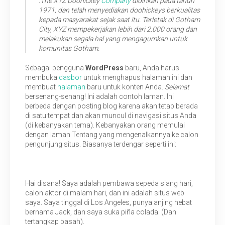
.The XYZ Doohickey
Company
didirikan pada tahun
1971, dan telah menyediakan doohickeys berkualitas
kepada masyarakat sejak saat itu. Terletak di Gotham
City, XYZ mempekerjakan lebih dari 2.000 orang dan
melakukan segala hal yang mengagumkan untuk
komunitas Gotham.
Sebagai pengguna
WordPress
baru, Anda harus
membuka
dasbor
untuk menghapus halaman ini dan
membuat
halaman
baru untuk konten Anda.
Selamat
bersenang-senang! Ini adalah contoh laman. Ini
berbeda dengan posting blog karena akan tetap berada
di satu tempat dan akan muncul di navigasi situs Anda
(di kebanyakan tema). Kebanyakan orang memulai
dengan laman Tentang yang mengenalkannya ke calon
pengunjung situs. Biasanya terdengar seperti ini:
Hai disana! Saya adalah pembawa sepeda siang hari,
calon aktor di malam hari, dan ini adalah situs web
saya. Saya tinggal di Los Angeles, punya anjing hebat
bernama Jack, dan saya suka piña colada. (Dan
tertangkap basah).