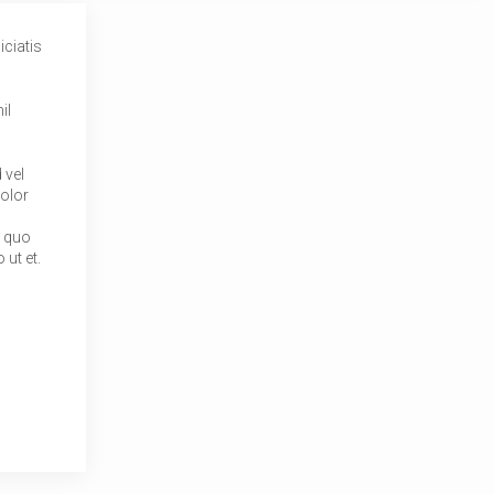
iciatis
il
 vel
dolor
i quo
 ut et.