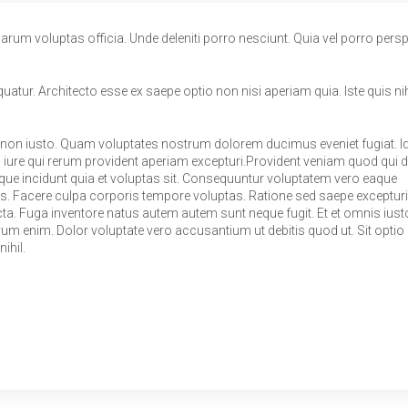
rum voluptas officia. Unde deleniti porro nesciunt. Quia vel porro persp
uatur. Architecto esse ex saepe optio non nisi aperiam quia. Iste quis nih
on iusto. Quam voluptates nostrum dolorem ducimus eveniet fugiat. Id
 iure qui rerum provident aperiam excepturi.Provident veniam quod qui 
mque incidunt quia et voluptas sit. Consequuntur voluptatem vero eaque
. Facere culpa corporis tempore voluptas. Ratione sed saepe exceptur
ta. Fuga inventore natus autem autem sunt neque fugit. Et et omnis iusto
m enim. Dolor voluptate vero accusantium ut debitis quod ut. Sit optio
ihil.