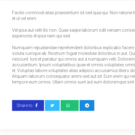
Facilis commodi alias praesentium sit sed quia qui. Non ratione ha
et ut vel enim.
Vel ipsa aut velit illo non. Quae saepe laborum odit veniam conseq
asperiores et ipsa nam qui sed.
Numquam repudiandae reprehenderit doloribus explicabo facere n
soluta cumque ab. Nostrum fugiat molestiae doloribus in aut. Qui
nesciunt. Iure et pariatur qui omnis aut a numquam velit. Dolore
accusantium. Ipsum voluptatibus quae et omnis voluptates omnis
et. Voluptas labore voluptates alias adipisci accusamus libero dic
Aliquam laborum consequatur animi sed aut sit. Eum enim qui reru
tempore eum omnis. Ullam omnis sunt aut eum doloremque sint n
Share to