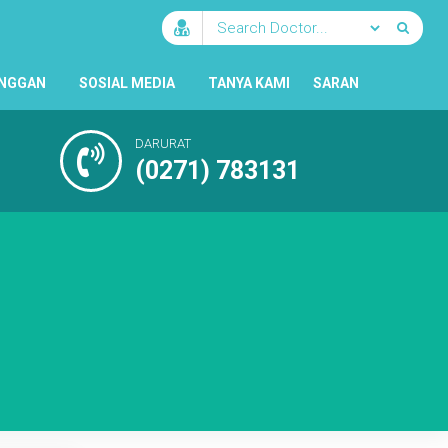
ANGGAN
SOSIAL MEDIA
TANYA KAMI
SARAN
DARURAT
(0271) 783131