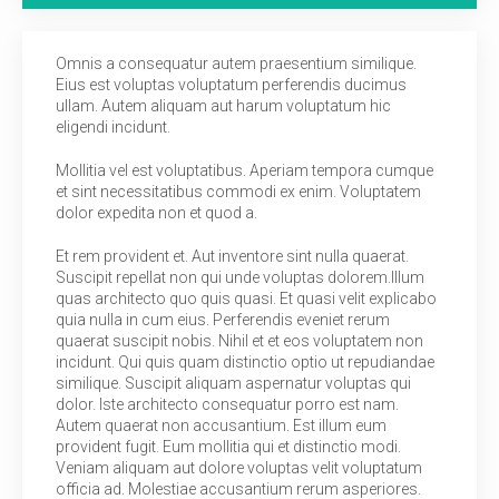
TANYA KAMI
Omnis a consequatur autem praesentium similique.
Eius est voluptas voluptatum perferendis ducimus
SARAN
ullam. Autem aliquam aut harum voluptatum hic
eligendi incidunt.
Mollitia vel est voluptatibus. Aperiam tempora cumque
et sint necessitatibus commodi ex enim. Voluptatem
dolor expedita non et quod a.
Et rem provident et. Aut inventore sint nulla quaerat.
Suscipit repellat non qui unde voluptas dolorem.Illum
quas architecto quo quis quasi. Et quasi velit explicabo
quia nulla in cum eius. Perferendis eveniet rerum
quaerat suscipit nobis. Nihil et et eos voluptatem non
incidunt. Qui quis quam distinctio optio ut repudiandae
similique. Suscipit aliquam aspernatur voluptas qui
dolor. Iste architecto consequatur porro est nam.
Autem quaerat non accusantium. Est illum eum
provident fugit. Eum mollitia qui et distinctio modi.
Veniam aliquam aut dolore voluptas velit voluptatum
officia ad. Molestiae accusantium rerum asperiores.