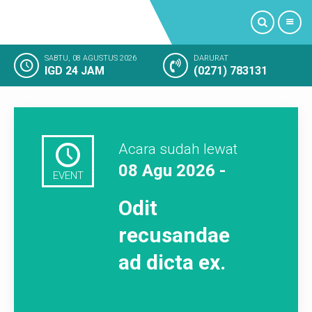
SABTU, 08 AGUSTUS 2026
DARURAT
IGD 24 JAM
(0271) 783131
PROFIL
LAYANAN KAMI
Acara sudah lewat
FASILITAS RUMAH SAKIT
08 Agu 2026 -
EVENT
KAMAR RAWAT INAP
Odit
KEGIATAN RUMAH SAKIT
recusandae
ad dicta ex.
KESAN PELANGGAN
SOSIAL MEDIA