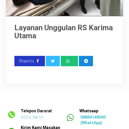
TANYA KAMI
SARAN
Layanan Unggulan RS Karima
Utama
Share to
Telepon Darurat
Whatsaap
08884148000
(0271) 783131
(WhatsApp)
Kirim Kami Masukan