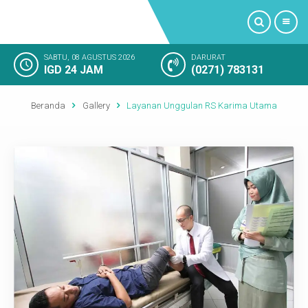
SABTU, 08 AGUSTUS 2026
DARURAT
IGD 24 JAM
(0271) 783131
PROFIL
Beranda
Gallery
Layanan Unggulan RS Karima Utama
LAYANAN KAMI
FASILITAS RUMAH SAKIT
KAMAR RAWAT INAP
KEGIATAN RUMAH SAKIT
KESAN PELANGGAN
SOSIAL MEDIA