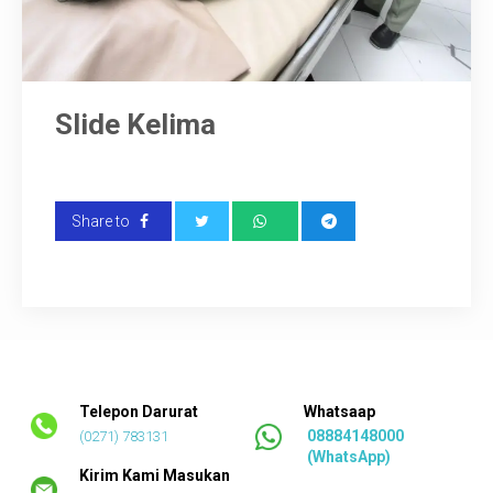
TANYA KAMI
SARAN
Slide Kelima
Share to
Telepon Darurat
Whatsaap
08884148000
(0271) 783131
(WhatsApp)
Kirim Kami Masukan