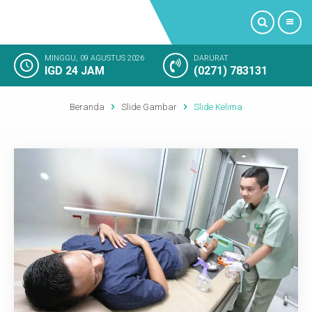
MINGGU, 09 AGUSTUS 2026
DARURAT
IGD 24 JAM
(0271) 783131
PROFIL
Beranda
Slide Gambar
Slide Kelima
LAYANAN KAMI
FASILITAS RUMAH SAKIT
KAMAR RAWAT INAP
KEGIATAN RUMAH SAKIT
KESAN PELANGGAN
SOSIAL MEDIA