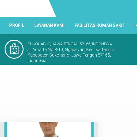
PROFIL
LAYANAN KAMI
FASILITAS RUMAH SAKIT
SUKOHARJO, JAWA TENGAH 57165, INDONESIA
Jl. Amarta No.8-10, Ngabeyan, Kec. Kartasura,
Kabupaten Sukoharjo, Jawa Tengah 57165,
Indonesia