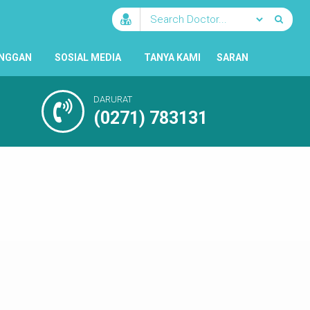
ANGGAN
SOSIAL MEDIA
TANYA KAMI
SARAN
DARURAT
(0271) 783131