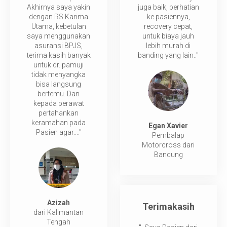
Akhirnya saya yakin
juga baik, perhatian
TANYA KAMI
dengan RS Karima
ke pasiennya,
Utama, kebetulan
recovery cepat,
saya menggunakan
untuk biaya jauh
SARAN
asuransi BPJS,
lebih murah di
terima kasih banyak
banding yang lain.."
untuk dr. pamuji
tidak menyangka
bisa langsung
bertemu. Dan
kepada perawat
pertahankan
keramahan pada
Egan Xavier
Pasien agar...."
Pembalap
Motorcross dari
Bandung
Azizah
Terimakasih
dari Kalimantan
Tengah