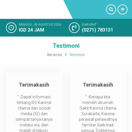
MINGGU, 09 AGUSTUS 2026
DARURAT
IGD 24 JAM
(0271) 783131
PROFIL
Testimoni
LAYANAN KAMI
Beranda
Testimoni
FASILITAS RUMAH SAKIT
KAMAR RAWAT INAP
Terimakasih
Terimakasih
KEGIATAN RUMAH SAKIT
"..Dapat informasi
"..Kenapa kita
tentang RS Karima
memilih dirumah
Utama dari sosial
Sakit Karima Utama
KESAN PELANGGAN
media (IG) dan
Surakarta, Karena
sempat tanya-tanya
perawat-perawatnya
melalui wa, dan
familiar, baik-baik
SOSIAL MEDIA
malah di telpon.
semua. Dokternya