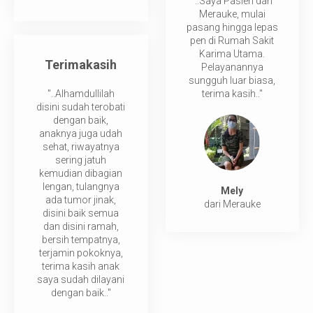
"..Saya Pasien dari
Merauke, mulai
pasang hingga lepas
pen di Rumah Sakit
Karima Utama.
Terimakasih
Pelayanannya
sungguh luar biasa,
"..Alhamdullilah
terima kasih.."
disini sudah terobati
dengan baik,
anaknya juga udah
sehat, riwayatnya
sering jatuh
kemudian dibagian
lengan, tulangnya
Mely
ada tumor jinak,
dari Merauke
disini baik semua
dan disini ramah,
bersih tempatnya,
terjamin pokoknya,
terima kasih anak
saya sudah dilayani
dengan baik.."