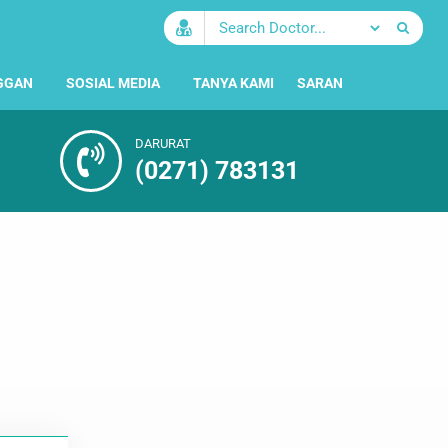
GGAN
SOSIAL MEDIA
TANYA KAMI
SARAN
DARURAT
(0271) 783131