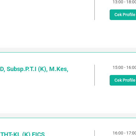
13:00 - 18:0
Cek Profile
15:00 - 16:0
D, Subsp.P.T.I (K), M.Kes,
Cek Profile
16:00 - 17:0
. THT-KL (K) FICS