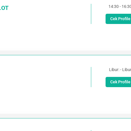
14:30 - 16:3
.OT
Cek Profile
Libur: - Libu
Cek Profile