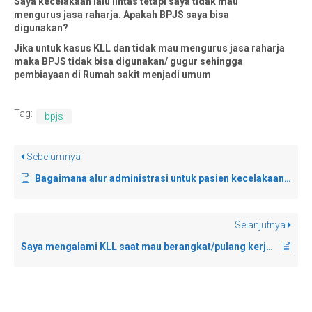
Saya kecelakaan lalu lintas tetapi saya tidak mau
mengurus jasa raharja. Apakah BPJS saya bisa
TANYA KAMI
digunakan?
Jika untuk kasus KLL dan tidak mau mengurus jasa raharja
SARAN
maka BPJS tidak bisa digunakan/ gugur sehingga
pembiayaan di Rumah sakit menjadi umum
Tag:
bpjs
Sebelumnya
Bagaimana alur administrasi untuk pasien kecelakaan kerja? Saya bekerja sebagai PNS
Selanjutnya
Saya mengalami KLL saat mau berangkat/pulang kerja di pabrik. Apakah saya bisa menggunakan bpjs ketenagakerjaan?