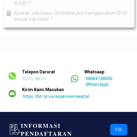
di IGD ?
Apakah ada biaya tambahan jika menggunakan BPJS
sesuai hak kelas ?
Telepon Darurat
Whatsaap
08884148000
(0271) 783131
(WhatsApp)
Kirim Kami Masukan
https://bit.ly/saranpasienrawatjalan
INFORMASI
Klik
PENDAFTARAN