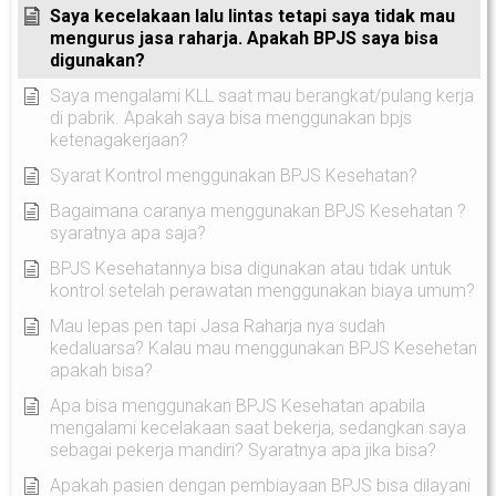
Saya kecelakaan lalu lintas tetapi saya tidak mau
mengurus jasa raharja. Apakah BPJS saya bisa
digunakan?
Saya mengalami KLL saat mau berangkat/pulang kerja
di pabrik. Apakah saya bisa menggunakan bpjs
ketenagakerjaan?
Syarat Kontrol menggunakan BPJS Kesehatan?
Bagaimana caranya menggunakan BPJS Kesehatan ?
syaratnya apa saja?
BPJS Kesehatannya bisa digunakan atau tidak untuk
kontrol setelah perawatan menggunakan biaya umum?
Mau lepas pen tapi Jasa Raharja nya sudah
kedaluarsa? Kalau mau menggunakan BPJS Kesehetan
apakah bisa?
Apa bisa menggunakan BPJS Kesehatan apabila
mengalami kecelakaan saat bekerja, sedangkan saya
sebagai pekerja mandiri? Syaratnya apa jika bisa?
Apakah pasien dengan pembiayaan BPJS bisa dilayani