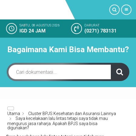
SABTU, 08 AGUSTUS 2026
DARURAT
IGD 24 JAM
(0271) 783131
PROFIL
Bagaimana Kami Bisa Membantu?
LAYANAN KAMI
FASILITAS RUMAH SAKIT
KAMAR RAWAT INAP
KEGIATAN RUMAH SAKIT
Utama
Cluster BPJS Kesehatan dan Asuransi Lainnya
KESAN PELANGGAN
Saya kecelakaan lalu lintas tetapi saya tidak mau
mengurus jasa raharja. Apakah BPJS saya bisa
digunakan?
SOSIAL MEDIA