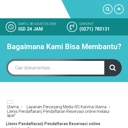
SABTU, 08 AGUSTUS 2026
DARURAT
IGD 24 JAM
(0271) 783131
PROFIL
Bagaimana Kami Bisa Membantu?
LAYANAN KAMI
FASILITAS RUMAH SAKIT
KAMAR RAWAT INAP
KEGIATAN RUMAH SAKIT
Utama
Layanan Penunjang Medis RS Karima Utama
KESAN PELANGGAN
(Jenis Pendaftaran) Pendaftaran Reservasi online melalui
apa?
SOSIAL MEDIA
(Jenis Pendaftaran) Pendaftaran Reservasi online