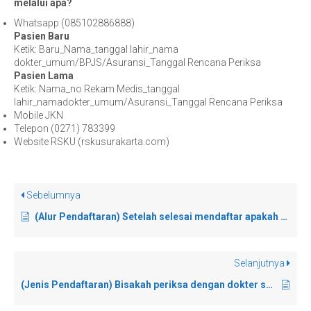
melalui apa?
TANYA KAMI
Whatsapp (085102886888)
Pasien Baru
Ketik: Baru_Nama_tanggal lahir_nama
SARAN
dokter_umum/BPJS/Asuransi_Tanggal Rencana Periksa
P
asien Lama
Ketik: Nama_no Rekam Medis_tanggal
lahir_namadokter_umum/Asuransi_Tanggal Rencana Periksa
Mobile JKN
Telepon (0271) 783399
Website RSKU (rskusurakarta.com)
Sebelumnya
(Alur Pendaftaran) Setelah selesai mendaftar apakah saya langsung menunggu ke poli?
Selanjutnya
(Jenis Pendaftaran) Bisakah periksa dengan dokter spesialis tanpa reservasi terlebih dahulu?